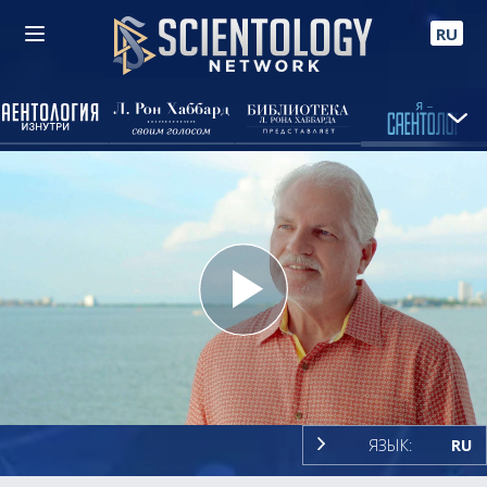
RU
Play
Video
ЯЗЫК:
RU