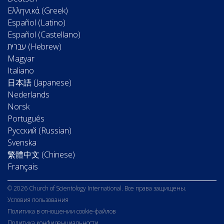
Ελληνικά (Greek)
Español (Latino)
Español (Castellano)
Magyar
Italiano
日本語 (Japanese)
Nederlands
Norsk
Português
Русский (Russian)
Svenska
繁體中文 (Chinese)
Français
© 2026 Church of Scientology International. Все права защищены.
Условия пользования
Политика в отношении cookie-файлов
Политика конфиденциальности