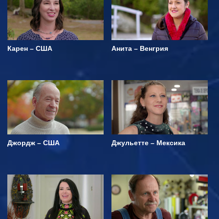
Карен – США
Анита – Венгрия
Джордж – США
Джульетте – Мексика