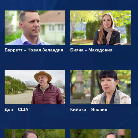
Барретт – Новая Зеландия
Бияна – Македония
Дон – США
Кийоко – Япония