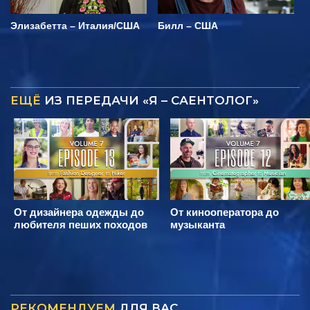
Элизабетта – Италия/США
Билл – США
ЕЩЁ
ИЗ ПЕРЕДАЧИ «Я – САЕНТОЛОГ»
От дизайнера одежды до
От кинооператора до
любителя пеших походов
музыканта
РЕКОМЕНДУЕМ
ДЛЯ ВАС