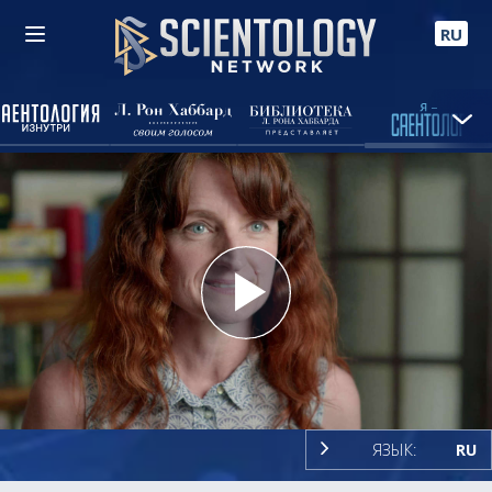
RU
Play
Video
ЯЗЫК:
RU