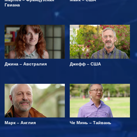
Гвиана
Джина – Австралия
Джефф – США
Марк – Англия
Че Минь – Тайвань