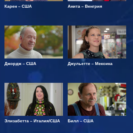
Карен – США
Анита – Венгрия
Джордж – США
Джульетте – Мексика
Элизабетта – Италия/США
Билл – США