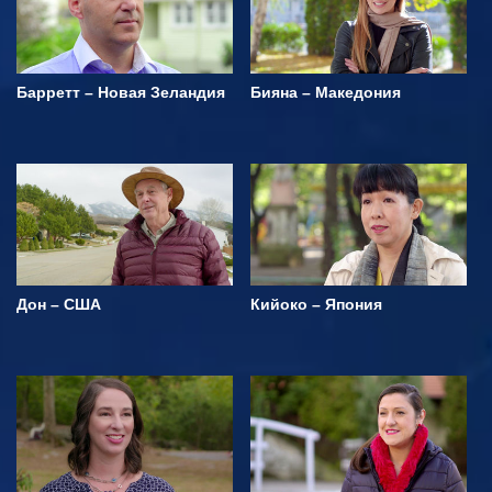
Барретт – Новая Зеландия
Бияна – Македония
Дон – США
Кийоко – Япония