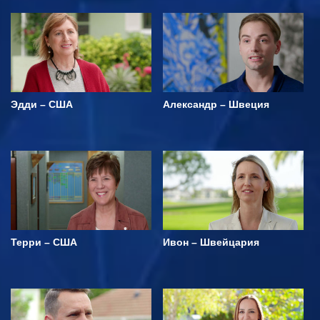
Эдди – США
Александр – Швеция
Терри – США
Ивон – Швейцария