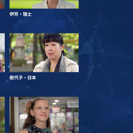
伊芳，瑞士
樹代子，日本