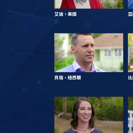
艾迪，美國
亞
貝瑞，紐西蘭
比