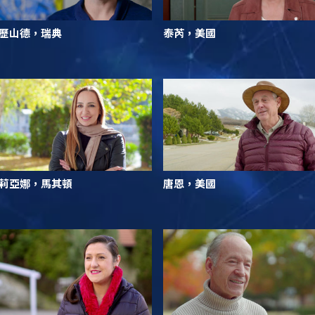
歷山德，瑞典
泰芮，美國
莉亞娜，馬其頓
唐恩，美國