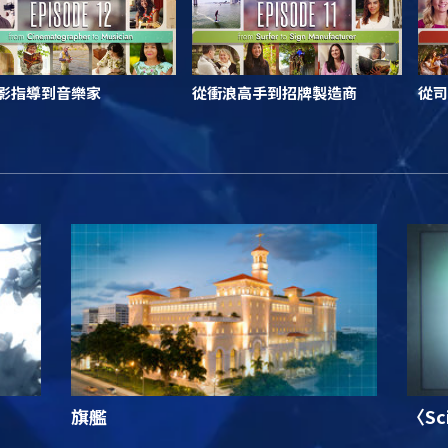
影指導到音樂家
從衝浪高手到招牌製造商
從司
旗艦
〈Sc