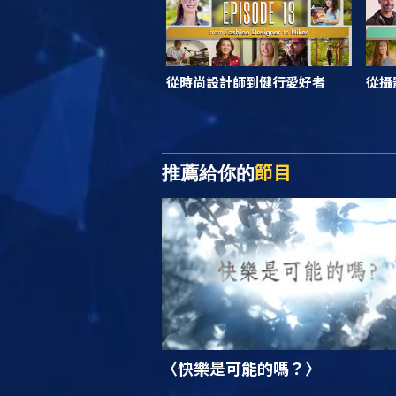
從時尚設計師到健行愛好者
從攝
節目
推薦給你的
〈快樂是可能的嗎？〉