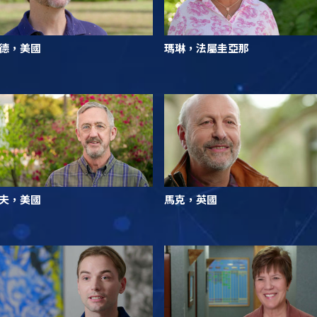
德，美國
瑪琳，法屬圭亞那
夫，美國
馬克，英國