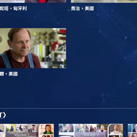
妮塔，匈牙利
喬治，美國
爾，美國
T
》