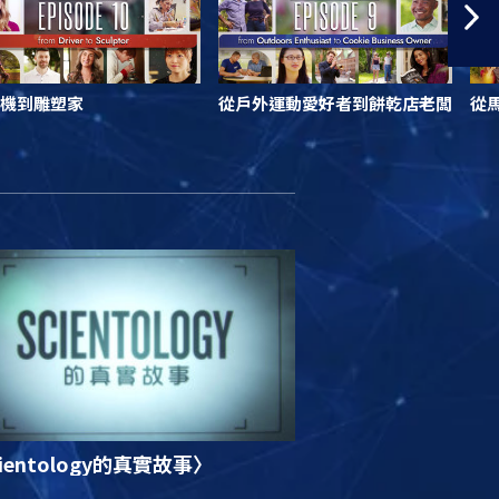
機到雕塑家
從戶外運動愛好者到餅乾店老闆
從
ientology的真實故事〉