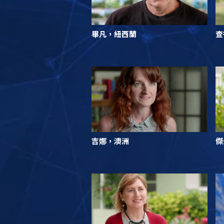
畢凡，紐西蘭
查
吉娜，澳洲
傑