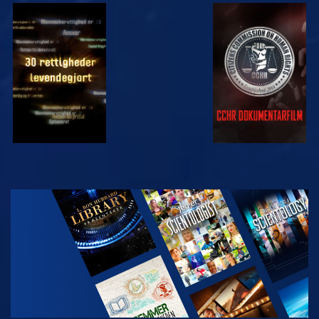
SE
SE
SE
SE
UDFORSK
SERIEN