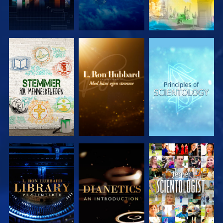
UDFORSK
UDFORSK
UDFORSK
SERIEN
SERIEN
SERIEN
UDFORSK
UDFORSK
SE
SERIEN
SERIEN