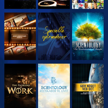
UDFORSK
SE
UDFORSK
SERIEN
SERIEN
UDFORSK
UDFORSK
SE
SERIEN
SERIEN