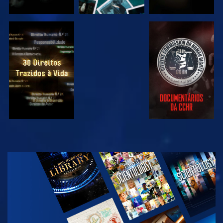
VER
VER
VER
VER
EXPLORAR A
SÉRIE