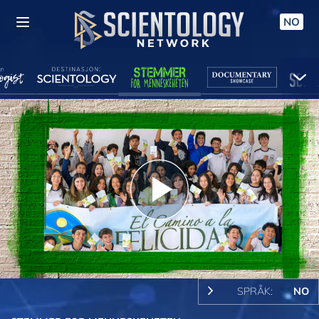
NO
Play
Video
SPRÅK:
NO