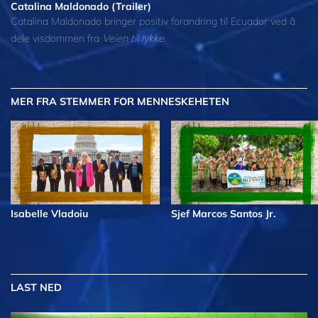
Catalina Maldonado (Trailer)
Catalina Maldonado bringer positiv forandring til Ecuador ved å
dele visdommen fra
Veien til lykke
.
MER
FRA STEMMER FOR MENNESKEHETEN
Isabelle Vladoiu
Sjef Marcos Santos Jr.
LAST NED