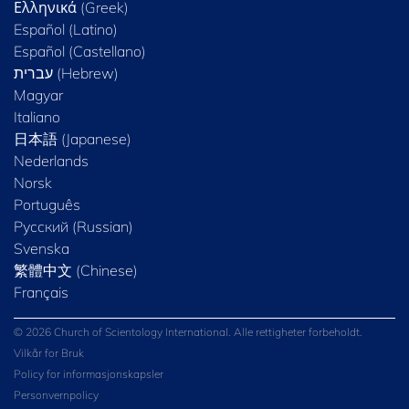
Ελληνικά (Greek)
Español (Latino)
Español (Castellano)
Magyar
Italiano
日本語 (Japanese)
Nederlands
Norsk
Português
Русский (Russian)
Svenska
繁體中文 (Chinese)
Français
© 2026 Church of Scientology International. Alle rettigheter forbeholdt.
Vilkår for Bruk
Policy for informasjonskapsler
Personvernpolicy