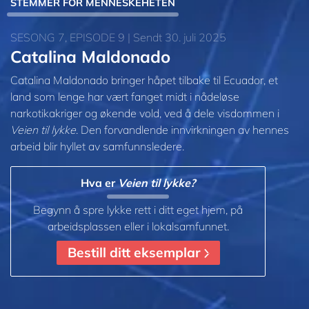
STEMMER FOR MENNESKEHETEN
SESONG 7, EPISODE 9 | Sendt 30. juli 2025
Catalina Maldonado
Catalina Maldonado bringer håpet tilbake til Ecuador, et
land som lenge har vært fanget midt i nådeløse
narkotikakriger og økende vold, ved å dele visdommen i
Veien til lykke
. Den forvandlende innvirkningen av hennes
arbeid blir hyllet av samfunnsledere.
Hva er
Veien til lykke?
Begynn å spre lykke rett i ditt eget hjem, på
arbeidsplassen eller i lokalsamfunnet.
Bestill ditt eksemplar