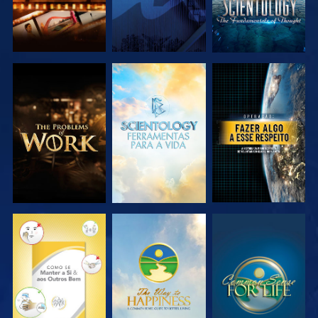
EXPLORAR A
EXPLORAR A
VER
SÉRIE
SÉRIE
VER
VER
VER