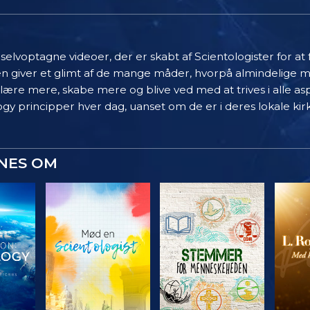
elvoptagne videoer, der er skabt af Scientologister for at
en giver et glimt af de mange måder, hvorpå almindelige 
 lære mere, skabe mere og blive ved med at trives i alle asp
gy principper hver dag, uanset om de er i deres lokale kir
YNES OM