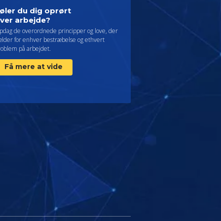
øler du dig oprørt
ver arbejde?
pdag de overordnede principper og love, der
ælder for enhver bestræbelse og ethvert
roblem på arbejdet.
Få mere at vide