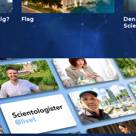
lig?
Flag
Den
Sci