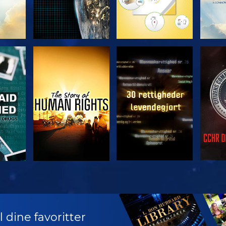
SE
SE
SE
SE
UDFO
 dine favoritter