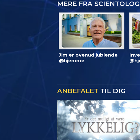
MERE FRA SCIENTOLO
Jim er ovenud jublende
Inve
@hjemme
@hj
ANBEFALET
TIL DIG