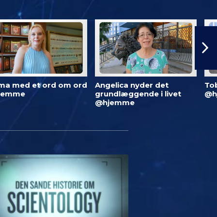
ma med et ord om ord
Angelica nyder det
To
jemme
grundlæggende i livet
@h
@hjemme