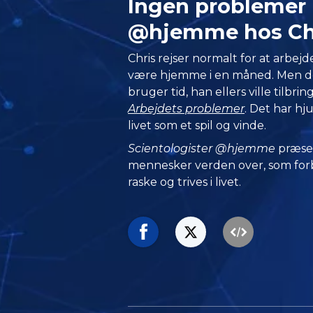
Ingen problemer 
@hjemme hos Ch
Chris rejser normalt for at arbejde
være hjemme i en måned. Men de
bruger tid, han ellers ville tilbrin
Arbejdets problemer
. Det har h
livet som et spil og vinde.
Scientologister @hjemme
præse
mennesker verden over, som forbl
raske og trives i livet.