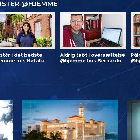
GISTER @HJEMME
stér i det bedste
Aldrig tabt i oversættelse
Pál
emme hos Natalia
@hjemme hos Bernardo
@h