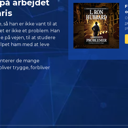
på arbejdet
F
ris
o
O
g
, så han er ikke vant til at
p
t er ikke et problem. Han
ge på vejen, til at studere
julpet ham med at leve
nterer de mange
iver trygge, forbliver