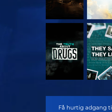
SE
SE
SE
SE
Få hurtig adgang til