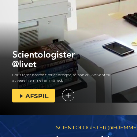
Chris rejser normalt for at arbejde, så han er ikke vant til
at være hjemme i en måned.
AFSPIL
SCIENTOLOGISTER @HJEMME