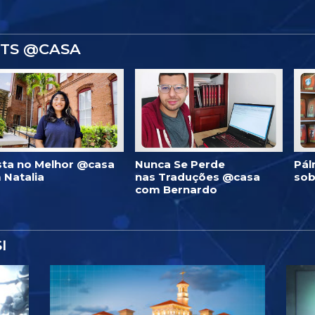
STS @CASA
ista no Melhor @casa
Nunca Se Perde
Pál
 Natalia
nas Traduções @casa
sob
com Bernardo
I