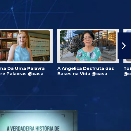
ma Dá Uma Palavra
A Angelica Desfruta das
To
re Palavras @casa
Bases na Vida @casa
@c