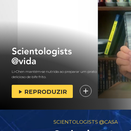
Li‑Chen mantém‑se nutrida ao preparar um prato
delicioso de bife frito.
REPRODUZIR
SCIENTOLOGISTS @CASA