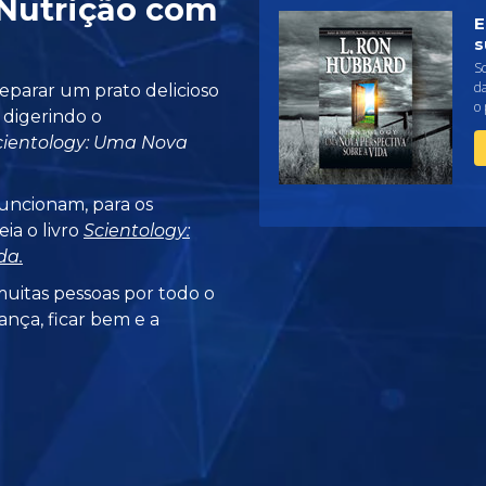
Nutrição com
E
s
Sc
da
eparar um prato delicioso
o 
e digerindo o
cientology: Uma Nova
funcionam, para os
ia o livro
Scientology:
da.
uitas pessoas por todo o
ança, ficar bem e a