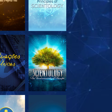
PLORAR A
VER
SÉRIE
PLORAR A
VER