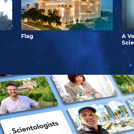
Flag
A Ve
Sci