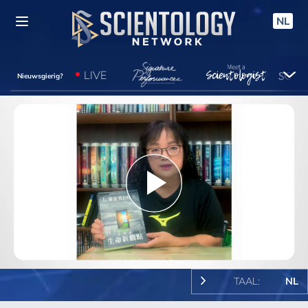
NL
LIVE
Nieuwsgierig?
Play
Video
TAAL:
NL