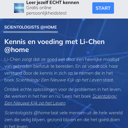
Leer jezelf ECHT kennen
Gratis online
START
persoonlijkheidstest
SCIENTOLOGISTS @HOME
Kennis en voeding met Li‑Chen
@home
Li‑Chen zorgt dat ze goed eet door een heerlijke maaltijd
van gebraden biefstuk te bereiden. En ze voedt ook haar
verstand door de kennis in zich op te nemen die in het
boek
Scientology: Een Nieuwe Kijk op het Leven
staat.
Ontdek echte oplossingen voor de problemen in het leven,
die werken in het hier en nu. Lees het boek
Scientology:
Een Nieuwe Kijk op het Leven
.
Scientologists @home
laat vele mensen uit de hele wereld
zien die veilig blijven, gezond blijven en die het goed doen
in het leven.