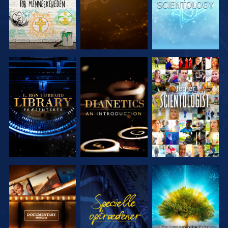
UDFORSK
UDFORSK
SE
SERIEN
SERIEN
UDFORSK
SE
UDFORSK
SERIEN
SERIEN