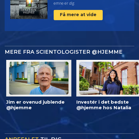
emne er
dig.
Få mere at vide
MERE FRA SCIENTOLOGISTER @HJEMME
Jim er ovenud jublende
Investér i det bedste
@hjemme
@hjemme hos Natalia