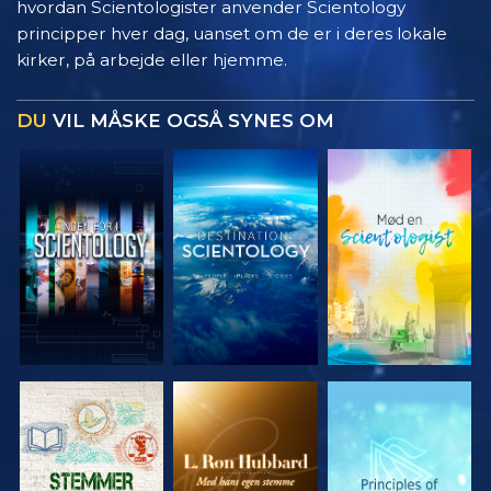
hvordan Scientologister anvender Scientology
principper hver dag, uanset om de er i deres lokale
kirker, på arbejde eller hjemme.
DU
VIL MÅSKE OGSÅ SYNES OM
UDFORSK
UDFORSK
UDFORSK
SERIEN
SERIEN
SERIEN