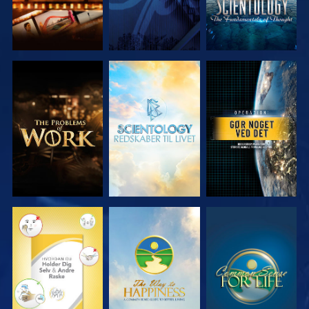
UDFORSK
UDFORSK
SE
SERIEN
SERIEN
SE
SE
SE