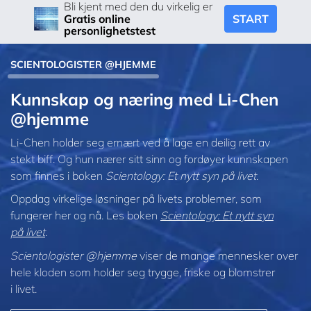
Bli kjent med den du virkelig er
START
Gratis online
personlighetstest
SCIENTOLOGISTER @HJEMME
Kunnskap og næring med Li‑Chen
@hjemme
Li‑Chen holder seg ernært ved å lage en deilig rett av
stekt biff. Og hun nærer sitt sinn og fordøyer kunnskapen
som finnes i boken
Scientology: Et nytt syn på livet
.
Oppdag virkelige løsninger på livets problemer, som
fungerer her og nå. Les boken
Scientology: Et nytt syn
på livet
.
Scientologister @hjemme
viser de mange mennesker over
hele kloden som holder seg trygge, friske og blomstrer
i livet.