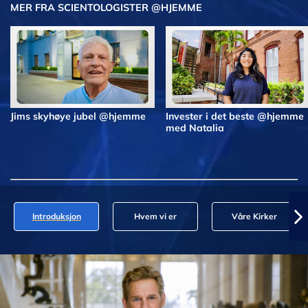
MER FRA SCIENTOLOGISTER @HJEMME
Jims skyhøye jubel @hjemme
Invester i det beste @hjemme
med Natalia
Introduksjon
Hvem vi er
Våre Kirker