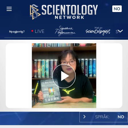
NO
LIVE
Nysgjerrig?
Play
Video
SPRÅK:
NO