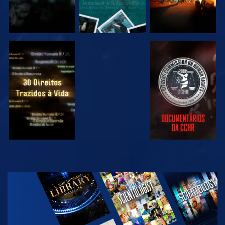
VER
VER
VER
VER
EXPLORAR A
SÉRIE