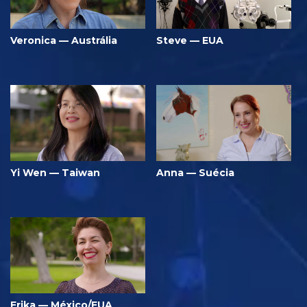
Veronica — Austrália
Steve — EUA
Yi Wen — Taiwan
Anna — Suécia
Erika — México/EUA