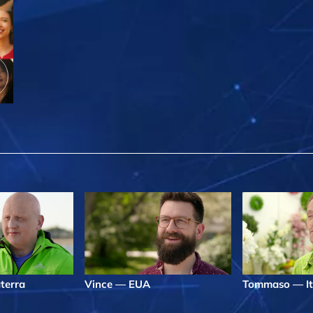
terra
Vince — EUA
Tommaso — It