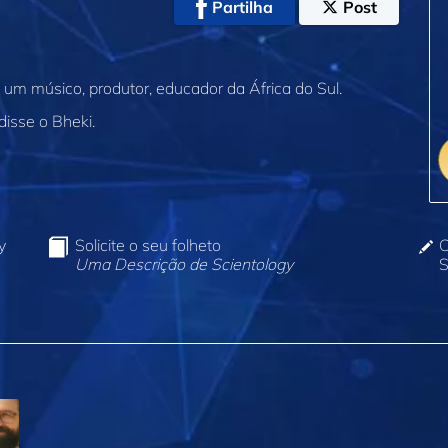
Partilha
Post
um músico, produtor, educador da África do Sul.
disse o Bheki.
y
Solicite o seu folheto
C
Uma Descrição de Scientology
S