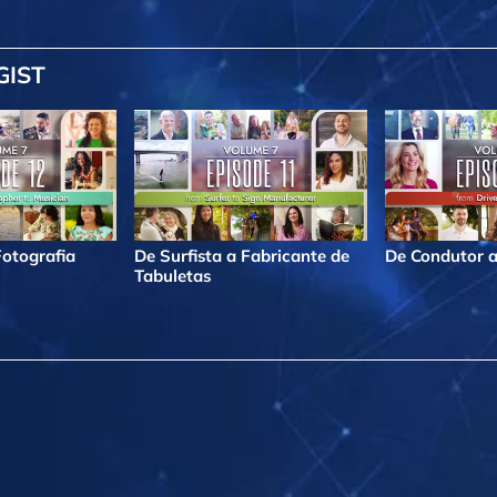
GIST
Fotografia
De Surfista a Fabricante de
De Condutor a
Tabuletas