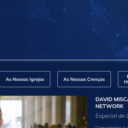
As Nossas Igrejas
As Nossas Crenças
H
DAVID MISC
NETWORK
Especial de
O lançamento a 1