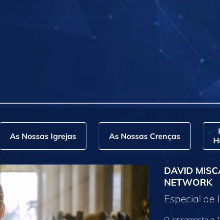
As Nossas Igrejas
As Nossas Crenças
H
DAVID MISC
NETWORK
Especial de
O lançamento a 1