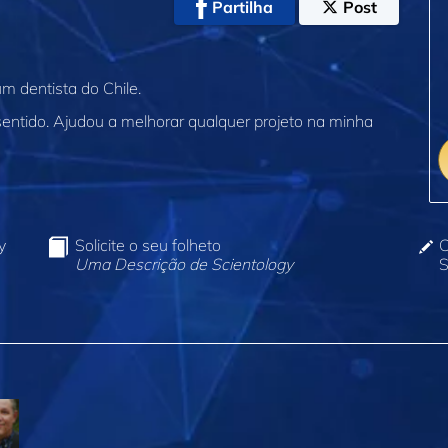
Partilha
Post
m dentista do Chile.
 sentido. Ajudou a melhorar qualquer projeto na minha
y
Solicite o seu folheto
C
Uma Descrição de Scientology
S