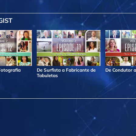
GIST
Fotografia
De Surfista a Fabricante de
De Condutor a
Tabuletas