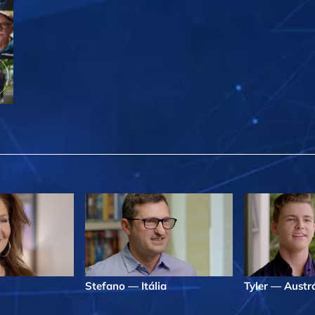
Stefano — Itália
Tyler — Austrá