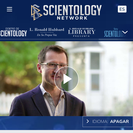
ES
Play
Video
IDIOMA:
APAGAR