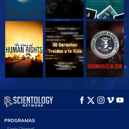
VE
VE
VE
VE
VE
EXPLORA LAS
SERIES
PROGRAMAS
Serie Original