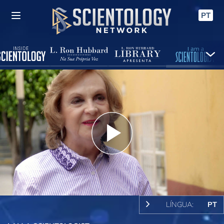
PT
Play
Video
LÍNGUA:
PT