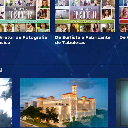
iretor de Fotografia
De Surfista a Fabricante
De 
úsica
de Tabuletas
I