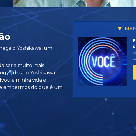
MAI
ão
E
s
nheça o Yoshikawa, um
Se
c
a seria muito mais
gy”, disse o Yoshikawa.
vou a minha vida e
te em termos do que é um