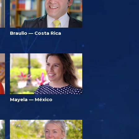
Braulio — Costa Rica
Mayela — México