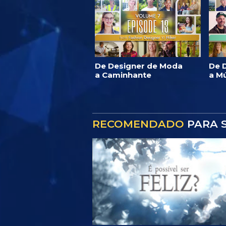
De Designer de Moda
De D
a Caminhante
a M
RECOMENDADO
PARA S