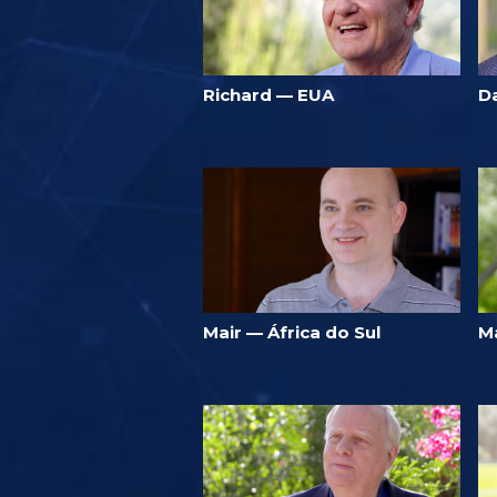
Richard — EUA
D
Mair — África do Sul
M