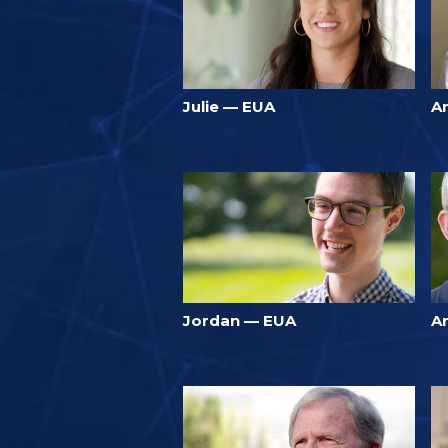
Julie — EUA
An
Jordan — EUA
A