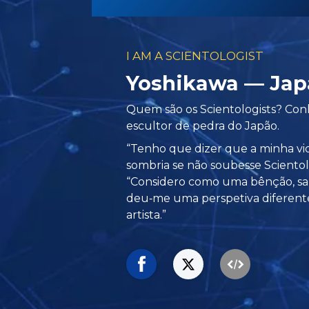
I AM A SCIENTOLOGIST
Yoshikawa — Jap
Quem são os Scientologists? Co
escultor de pedra do Japão.
“Tenho que dizer que a minha vid
sombria se não soubesse Scientolo
“Considero como uma bênção, sal
deu‑me uma perspetiva diferen
artista.”