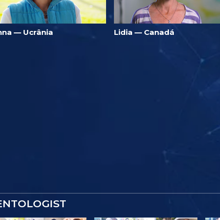
nna — Ucrânia
Lidia — Canadá
IENTOLOGIST