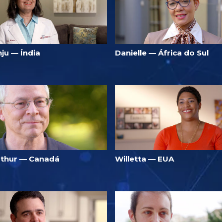
ju — Índia
Danielle — África do Sul
rthur — Canadá
Willetta — EUA