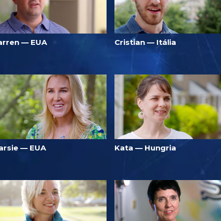
arren — EUA
Cristian — Itália
arsie — EUA
Kata — Hungria