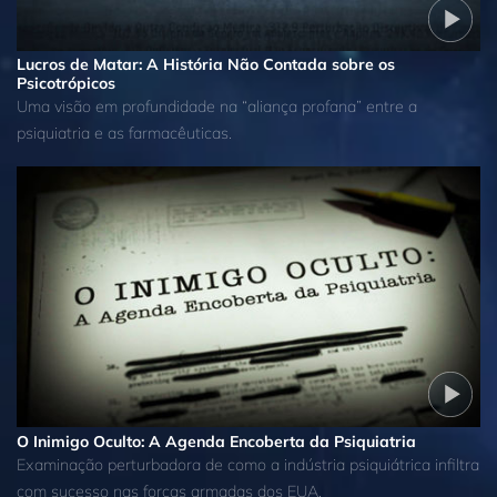
Lucros de Matar: A História Não Contada sobre os
Psicotrópicos
Uma visão em profundidade na “aliança profana” entre a
psiquiatria e as farmacêuticas.
O Inimigo Oculto: A Agenda Encoberta da Psiquiatria
Examinação perturbadora de como a indústria psiquiátrica infiltra
com sucesso nas forças armadas dos EUA.