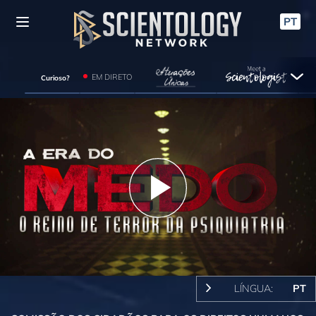
PT
EM DIRETO
Curioso?
Play
Video
LÍNGUA:
PT