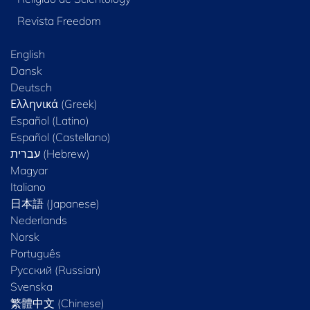
Revista Freedom
English
Dansk
Deutsch
Ελληνικά (Greek)
Español (Latino)
Español (Castellano)
Magyar
Italiano
日本語 (Japanese)
Nederlands
Norsk
Português
Русский (Russian)
Svenska
繁體中文 (Chinese)