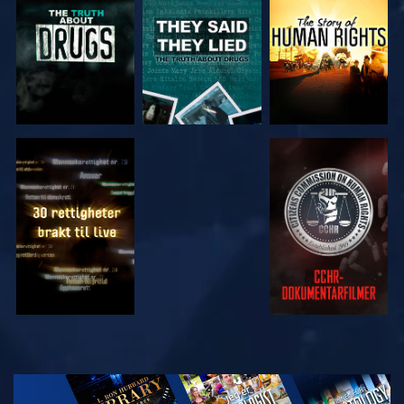
SE
SE
SE
SE
UTFORSK
SERIEN