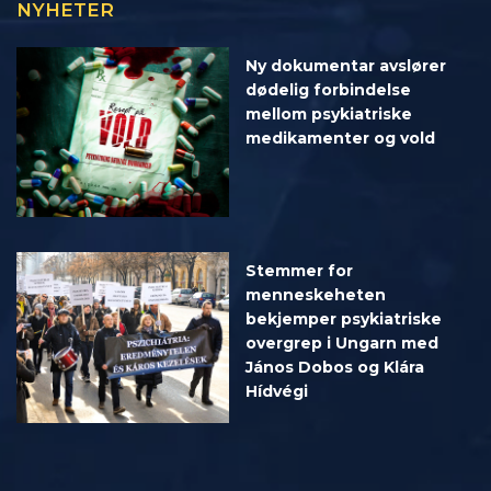
NYHETER
Ny dokumentar avslører
dødelig forbindelse
mellom psykiatriske
medikamenter og vold
Stemmer for
menneskeheten
bekjemper psykiatriske
overgrep i Ungarn med
János Dobos og Klára
Hídvégi