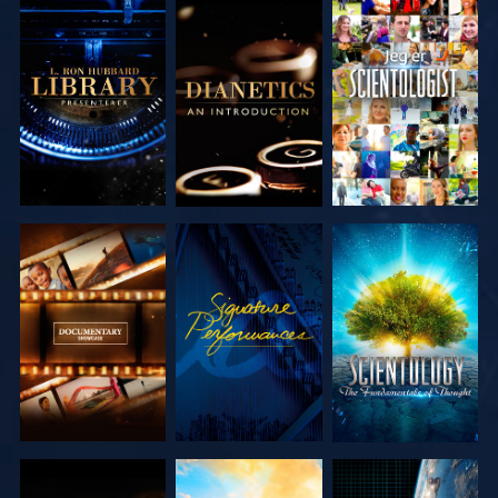
UTFORSK
UTFORSK
SE
SERIEN
SERIEN
UTFORSK
SE
UTFORSK
SERIEN
SERIEN