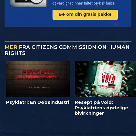
og verdighet innen feltet psykisk helse.
Be om din gratis pakke
MER
FRA CITIZENS COMMISSION ON HUMAN
RIGHTS
Psykiatri: En Dødsindustri
Resept på vold:
Psykiatriens dødelige
bivirkninger