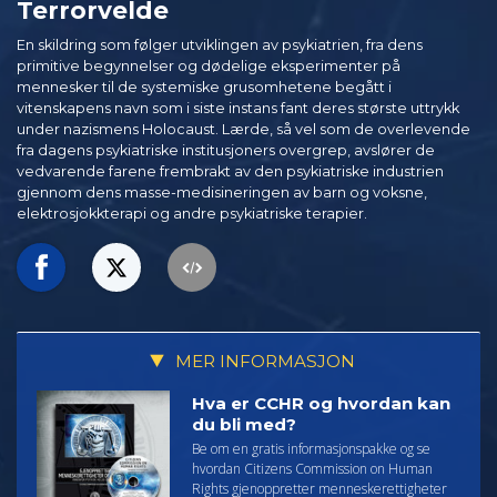
Terrorvelde
En skildring som følger utviklingen av psykiatrien, fra dens
primitive begynnelser og dødelige eksperimenter på
mennesker til de systemiske grusomhetene begått i
vitenskapens navn som i siste instans fant deres største uttrykk
under nazismens Holocaust. Lærde, så vel som de overlevende
fra dagens psykiatriske institusjoners overgrep, avslører de
vedvarende farene frembrakt av den psykiatriske industrien
gjennom dens masse-medisineringen av barn og voksne,
elektrosjokkterapi og andre psykiatriske terapier.
MER INFORMASJON
Hva er CCHR og hvordan kan
du bli med?
Be om en gratis informasjonspakke og se
hvordan Citizens Commission on Human
Rights gjenoppretter menneskerettigheter