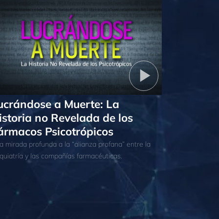
ucrándose a Muerte: La
istoria no Revelada de los
ármacos Psicotrópicos
a mirada profunda a la “alianza profana” entre la
iquiatría y las compañías farmacéuticas.