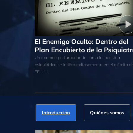
El Enemigo Oculto: Dentro del
Plan Encubierto de la Psiquiatr
Un examen perturbador de cómo la industria
psiquiátrica se infiltró exitosamente en el ejército d
EE. UU.
Introducción
Quiénes somos