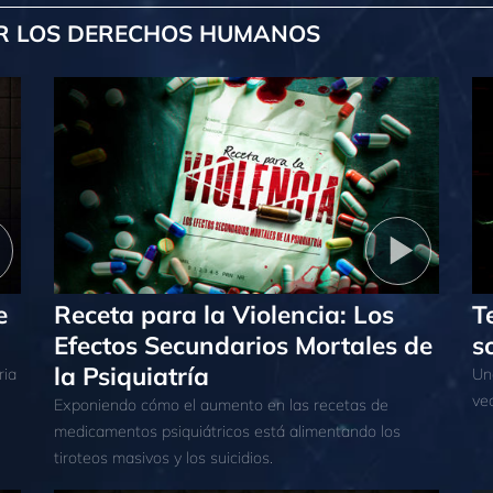
R LOS DERECHOS HUMANOS
e
Receta para la Violencia: Los
T
Efectos Secundarios Mortales de
s
la Psiquiatría
ria
Una
ve
Exponiendo cómo el aumento en las recetas de
medicamentos psiquiátricos está alimentando los
tiroteos masivos y los suicidios.