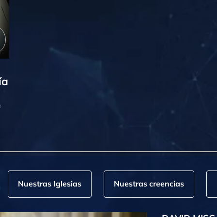
ía
e
Nuestras Iglesias
Nuestras creencias