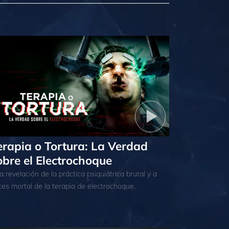
erapia o Tortura: La Verdad
obre el Electrochoque
 revelación de la práctica psiquiátrica brutal y a
ces mortal de la terapia de electrochoque.