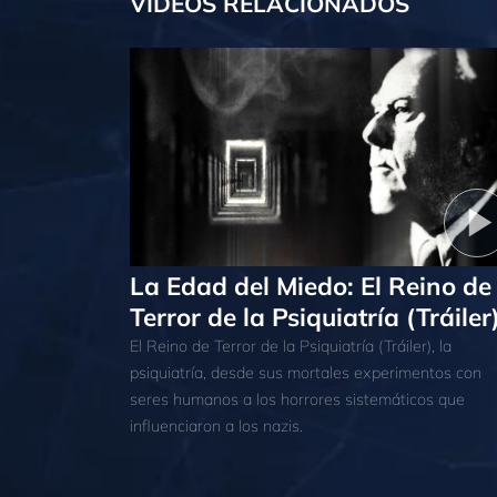
VÍDEOS RELACIONADOS
La Edad del Miedo: El Reino de
Terror de la Psiquiatría (Tráiler
El Reino de Terror de la Psiquiatría (Tráiler), la
psiquiatría, desde sus mortales experimentos con
seres humanos a los horrores sistemáticos que
influenciaron a los nazis.