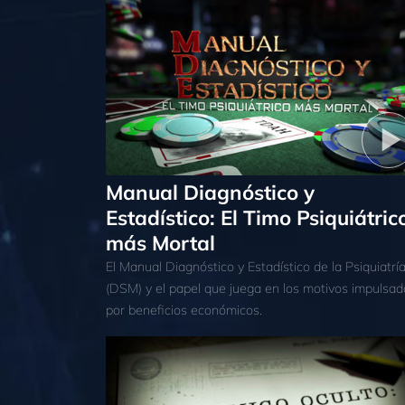
Manual Diagnóstico y
Estadístico: El Timo Psiquiátric
más Mortal
El Manual Diagnóstico y Estadístico de la Psiquiatrí
(DSM) y el papel que juega en los motivos impulsad
por beneficios económicos.