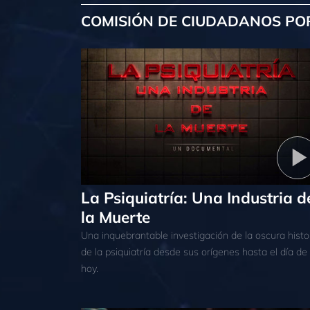
COMISIÓN DE CIUDADANOS PO
La Psiquiatría: Una Industria d
la Muerte
Una inquebrantable investigación de la oscura histo
de la psiquiatría desde sus orígenes hasta el día de
hoy.