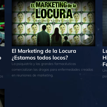
El Marketing de la Locura
L
o
¿Estamos todos locos?
H
F
La psiquiatría y las grandes farmacéuticas
comercializan las drogas para enfermedades creadas
a
Un
en reuniones de marketing.
os
ps