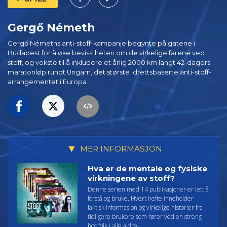
Gergő Németh
Gergő Némeths anti-stoff-kampanje begynte på gatene i
Budapest for å øke bevisstheten om de virkelige farene ved
stoff, og vokste til å inkludere et årlig 2000 km langt 42-dagers
maratonløp rundt Ungarn, det største idrettsbaserte anti-stoff-
arrangementet i Europa.
MER INFORMASJON
Hva er de mentale og fysiske
virkningene av stoff?
Denne serien med 14 publikasjoner er lett å
forstå og bruke. Hvert hefte inneholder
faktisk informasjon og virkelige historier fra
tidligere brukere som rører ved en streng
hos folk i alle aldre.