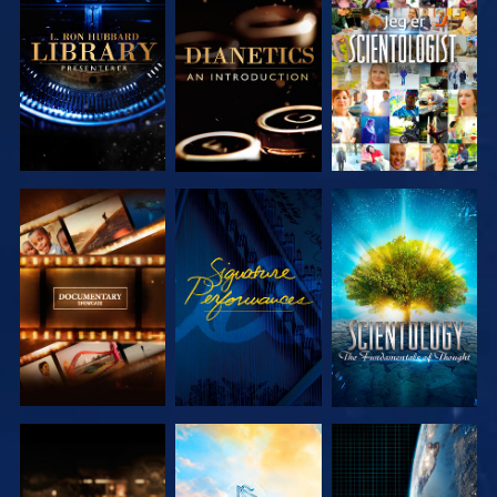
UTFORSK
UTFORSK
SE
SERIEN
SERIEN
UTFORSK
SE
UTFORSK
SERIEN
SERIEN
UTFORSK
UTFORSK
SE