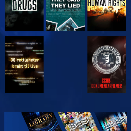
SE
SE
SE
SE
UTFORSK
SERIEN