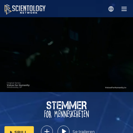
Se traileren
SPILL