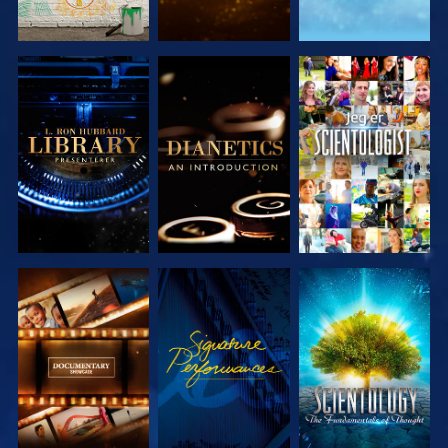
UTFORSK
UTFORSK
SE
SERIEN
SERIEN
UTFORSK
SE
UTFORSK
SERIEN
SERIEN