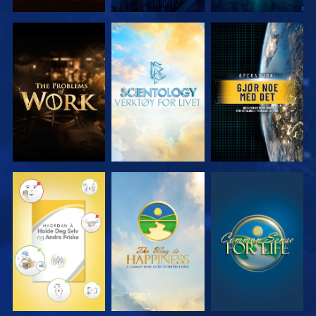
UTFORSK
UTFORSK
SE
SERIEN
SERIEN
SE
SE
SE