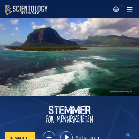
Se traileren
SPILL