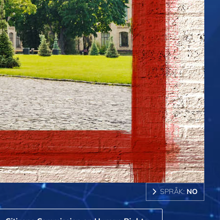
SPRÅK:
NO