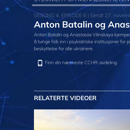
SESONG 4, EPISODE 6 | Sendt 27. novem
Anton Batalin og Anast
Anton Batalin og Anastasiia Vilinskaya kjempe
å tvinge folk inn i psykiatriske institusjoner for p
beskyttelse for alle ukrainere.
Finn din nærmeste CCHR-avdeling.
RELATERTE VIDEOER