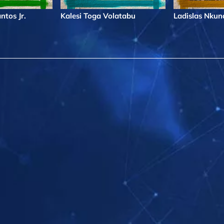
ntos Jr.
Kalesi Toga Volatabu
Ladislas Nku