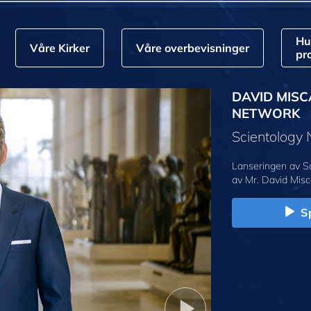
Hu
Våre Kirker
Våre overbevisninger
pr
DAVID MISC
NETWORK
Scientology
Lanseringen av S
av Mr. David Misc
Sp