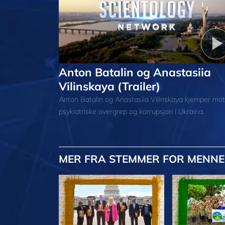
Anton Batalin og Anastasiia
Vilinskaya (Trailer)
Anton Batalin og Anastasiia Vilinskaya kjemper mot
psykiatriske overgrep og korrupsjon i Ukraina.
MER
FRA STEMMER FOR MENNE