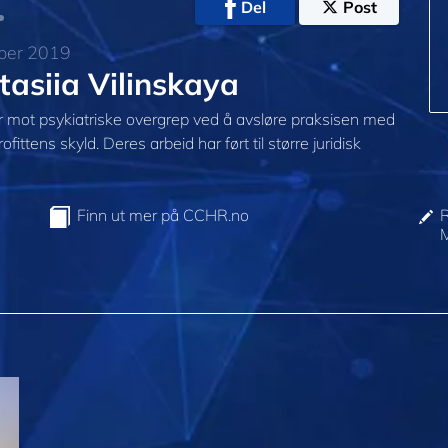
Del
Post
ber 2019
asiia Vilinskaya
r mot psykiatriske overgrep ved å avsløre praksisen med
rofittens skyld. Deres arbeid har ført til større juridisk
Finn ut mer på CCHR.no
R
M