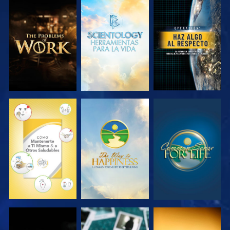
EXPLORA LAS
EXPLORA LAS
VE
SERIES
SERIES
VE
VE
VE