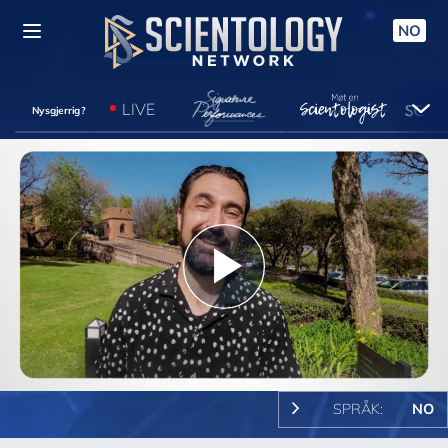
NO
LIVE
Nysgjerrig?
Play
Video
SPRÅK:
NO