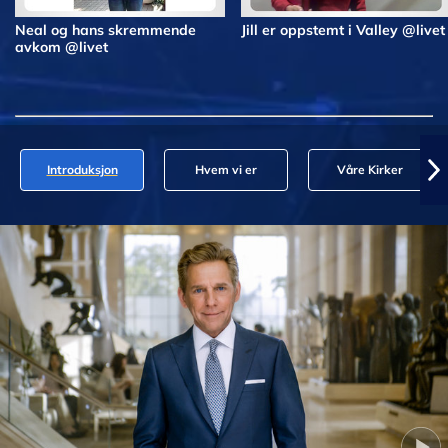
Neal og hans skremmende
Jill er oppstemt i Valley @livet
avkom @livet
Introduksjon
Hvem vi er
Våre Kirker