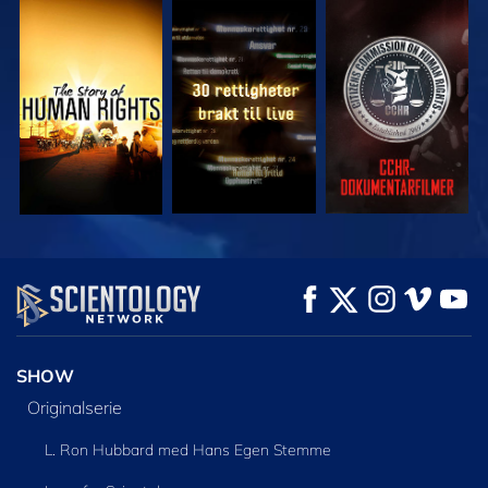
SE
SE
SE
SE
SE
UTFORSK SERIEN
SHOW
Originalserie
L. Ron Hubbard med Hans Egen Stemme