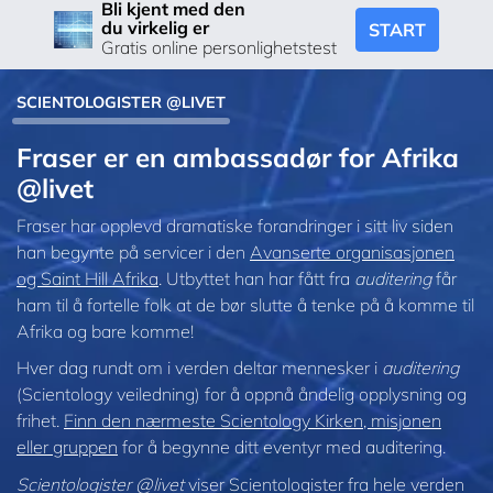
Bli kjent med den
du virkelig er
START
Gratis online personlighetstest
SCIENTOLOGISTER @LIVET
Fraser er en ambassadør for Afrika
@livet
Fraser har opplevd dramatiske forandringer i sitt liv siden
han begynte på servicer i den
Avanserte organisasjonen
og Saint Hill Afrika
. Utbyttet han har fått fra
auditering
får
ham til å fortelle folk at de bør slutte å tenke på å komme til
Afrika og bare komme!
Hver dag rundt om i verden deltar mennesker i
auditering
(Scientology veiledning) for å oppnå åndelig opplysning og
frihet.
Finn den nærmeste Scientology Kirken, misjonen
eller gruppen
for å begynne ditt eventyr med auditering.
Scientologister @livet
viser Scientologister fra hele verden