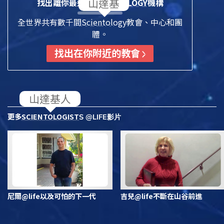
找出離你最近的
SCIENTOLOGY
機構
全世界共有數千間
Scientology
教會、中心和團
體。
找出在你附近的教會
更多
SCIENTOLOGIST
S @LIFE影片
尼爾@life以及可怕的下一代
吉兒@life不斷在山谷前進