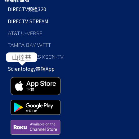
DIRECTV頻道320
DIRECTV STREAM
AT&T U-VERSE
TAMPA BAY WFTT
LOS ANGELES KSCN-TV
Scientology
電視App