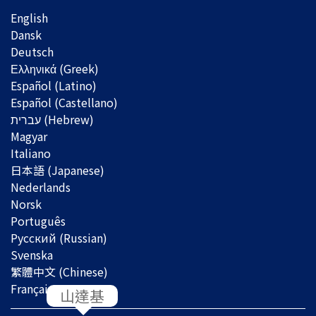
English
Dansk
Deutsch
Ελληνικά (Greek)
Español (Latino)
Español (Castellano)
Magyar
Italiano
日本語 (Japanese)
Nederlands
Norsk
Português
Русский (Russian)
Svenska
繁體中文 (Chinese)
Français