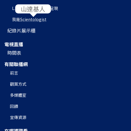
L. 羅恩 賀伯特圖書館呈現
我是
Scientologist
紀錄片展示櫃
電視直播
時間表
有關聯播網
前言
觀賞方式
多媒體室
回饋
宣傳資源
在哪裡觀看