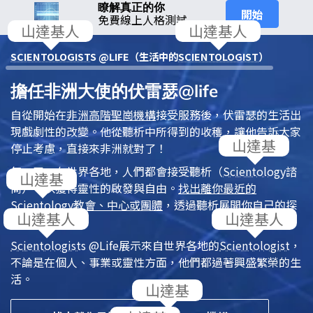
瞭解真正的你
開始
免費線上人格測試
SCIENTOLOGIST
S @LIFE（生活中的
SCIENTOLOGIST
）
擔任非洲大使的伏雷瑟@life
自從開始在
非洲高階聖崗機構
接受服務後，伏雷瑟的生活出
現戲劇性的改變。他從
聽析
中所得到的收穫，讓他告訴大家
停止考慮，直接來非洲就對了！
每一天，在世界各地，人們都會接受
聽析
（
Scientology
諮
商），以獲得靈性的啟發與自由。
找出離你最近的
Scientology
教會、中心或團體
，透過聽析展開你自己的探
險。
Scientologist
s @Life
展示來自世界各地的
Scientologist
，
不論是在個人、事業或靈性方面，他們都過著興盛繁榮的生
活。