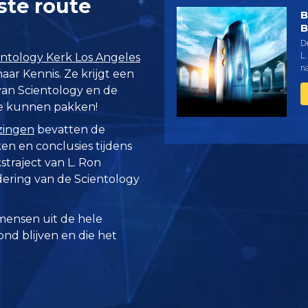
ste route
B
B
D
L
entology Kerk Los Angeles
na
ar Kennis. Ze krijgt een
van Scientology en de
 te kunnen pakken!
zingen
bevatten de
n en conclusies tijdens
traject van L. Ron
ring van de Scientology
mensen uit de hele
zond blijven en die het