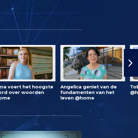
ma voert het hoogste
Angelica geniet van de
To
rd over woorden
fundamenten van het
@h
ome
leven @home