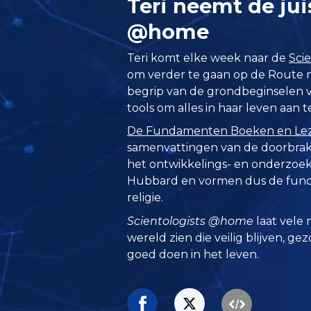
Teri neemt de jui
@home
Teri komt elke week naar de
Sci
om verder te gaan op de Route na
begrip van de grondbeginselen 
tools om alles in haar leven aan
De Fundamenten Boeken en Le
samenvattingen van de doorbrake
het ontwikkelings- en onderzoeks
Hubbard en vormen dus de funde
religie.
Scientologists @home
laat vele 
wereld zien die veilig blijven, ge
goed doen in het leven.