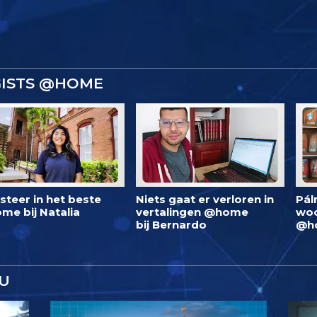
GISTS @HOME
steer in het beste
Niets gaat er verloren in
Pál
me bij Natalia
vertalingen @home
woo
bij Bernardo
@h
U