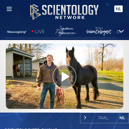
NL
LIVE
Nieuwsgierig?
Play
Video
TAAL:
NL