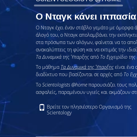
Ο Νταγκ κάνει ιππασ
Ο Νταγκ έχει έναν στάβλο γεμάτο με όμορφα ά
άλογό του, ο Νταγκ απολαμβάνει την εκπληκτι
στα πρόσωπα των αλόγων, φαίνεται να το απο
ανακαλύπτεις τη φύση και να εκτιμάς την ιδια
Τα Δυναμικά της Ύπαρξης
από
Το Εγχειρίδιο της
Το μάθημα
Τα Δυναμικά της Ύπαρξης
είναι ένα 
διαδίκτυο που βασίζονται σε αρχές από
Το Εγχ
To
Scientologists @home
παρουσιάζει τους πο
ασφαλείς, παραμένουν υγιείς και ακμάζουν στ
Βρείτε τον πλησιέστερο Οργανισμό της
Scientology