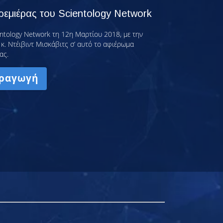
εμιέρας του Scientology Network
ntology Network τη 12η Μαρτίου 2018, με την
κ. Ντέιβιντ Μισκάβιτς σ’ αυτό το αφιέρωμα
ας.
ραγωγή