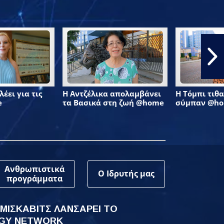
έει για τις
Η Αντζέλικα απολαμβάνει
Η Τόμπι τιθα
e
τα Βασικά στη ζωή @home
σύμπαν @h
Ανθρωπιστικά
Ο Ιδρυτής μας
προγράμματα
 ΜΙΣΚΑΒΙΤΣ ΛΑΝΣΑΡΕΙ ΤΟ
GY NETWORK