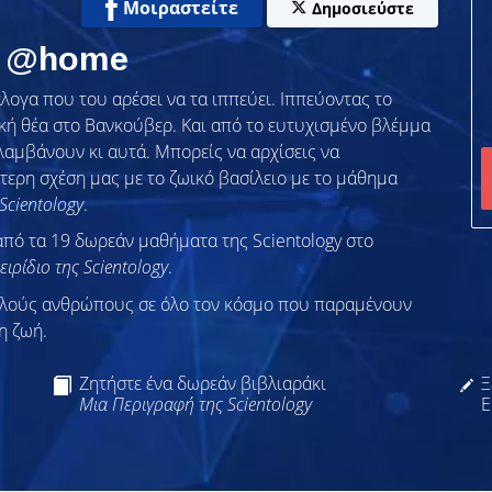
Μοιραστείτε
Δημοσιεύστε
ία @home
λογα που του αρέσει να τα ιππεύει. Ιππεύοντας το
κή θέα στο Βανκούβερ. Και από το ευτυχισμένο βλέμμα
λαμβάνουν κι αυτά. Μπορείς να αρχίσεις να
ίτερη σχέση μας με το ζωικό βασίλειο με το μάθημα
 Scientology
.
από τα 19 δωρεάν μαθήματα της Scientology στο
ειρίδιο της Scientology
.
λλούς ανθρώπους σε όλο τον κόσμο που παραμένουν
η ζωή.
Ζητήστε ένα δωρεάν βιβλιαράκι
Ξ
Μια Περιγραφή της Scientology
Ε