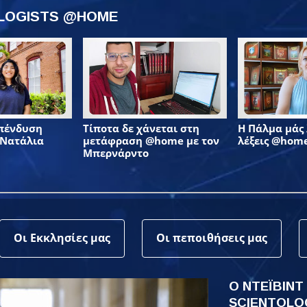
OLOGISTS @HOME
επένδυση
Τίποτα δε χάνεται στη
Η Πάλμα μάς λ
 Νατάλια
μετάφραση @home με τον
λέξεις @hom
Μπερνάρντο
Οι Εκκλησίες μας
Οι πεποιθήσεις μας
Ο ΝΤΕΪΒΙΝΤ
SCIENTOLO