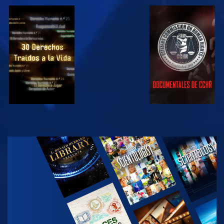
VE
VE
VE
VE
EXPLORA LAS
SERIES