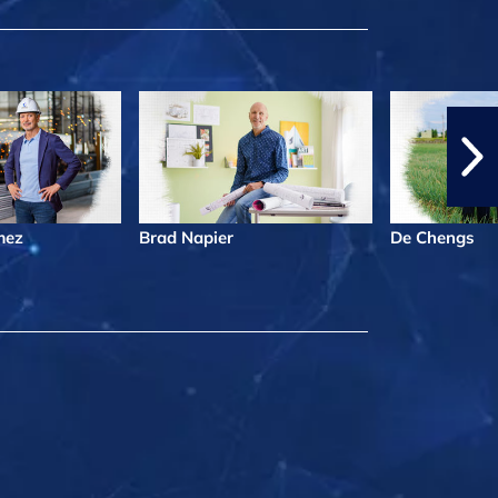
mez
Brad Napier
De Chengs