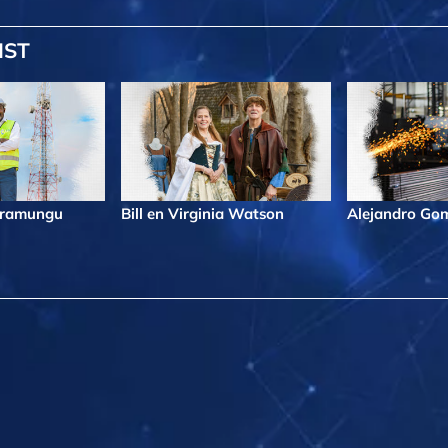
IST
iramungu
Bill en Virginia Watson
Alejandro Go