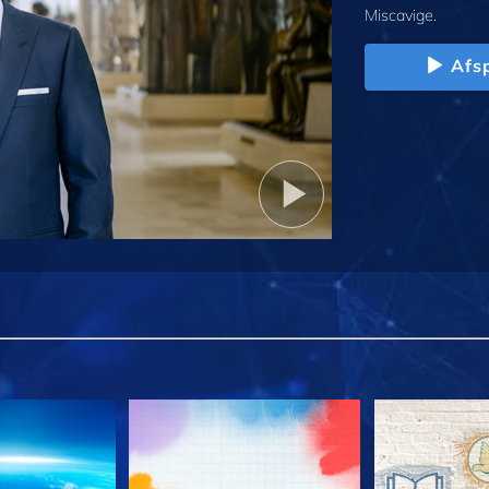
Miscavige.
Afs