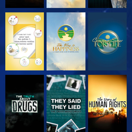
REGARDER
REGARDER
REGARDER
REGARDER
REGARDER
REGARDER