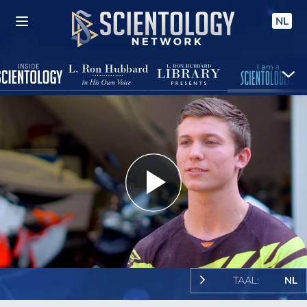
NL
Play
Video
TAAL:
NL