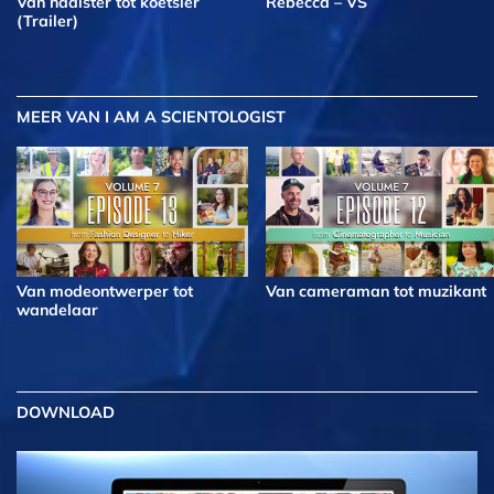
Van naaister tot koetsier
Rebecca – VS
(Trailer)
MEER
VAN I AM A SCIENTOLOGIST
Van modeontwerper tot
Van cameraman tot muzikant
wandelaar
DOWNLOAD