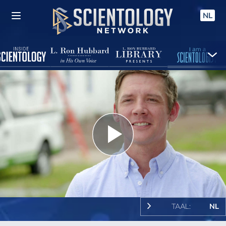
NL
Play
Video
TAAL:
NL