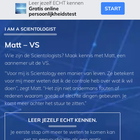
Leer jezelf ECHT kennen
START
Gratis online
persoonlijkheidstest
I AM A SCIENTOLOGIST
Matt – VS
Wie zijn de Scientologists? Maak kennis met Matt, een
aannemer uit de VS.
“Voor mij is Scientology een manier van leven. Ze betekent
voor mij meer weten dat ik de controle heb over wat ik wil
doen”, zegt Matt. “Het zijn niet andermans fouten of
redenen waarom goede of slechte dingen gebeuren. Je
komt meer achter het stuur te zitten.”
LEER JEZELF ECHT KENNEN.
Je eerste stap om meer te weten te komen kan
net zo eenvoudig zijn als een gratis