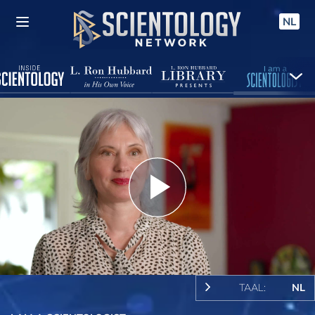
NL
Play
Video
TAAL:
NL