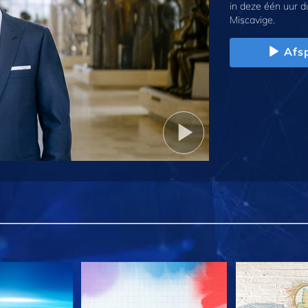
in deze één uur d
Miscavige.
Afs