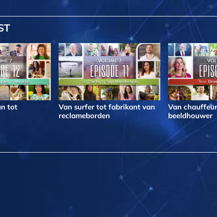
ST
n tot
Van surfer tot fabrikant van
Van chauffeur
reclameborden
beeldhouwer