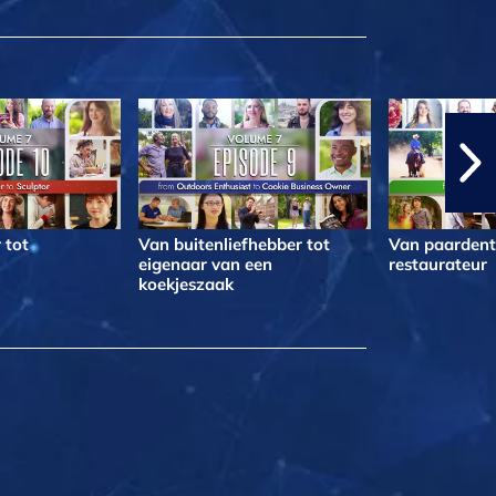
 tot
Van buitenliefhebber tot
Van paardentr
eigenaar van een
restaurateur
koekjeszaak