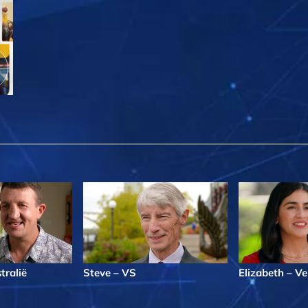
tralië
Steve – VS
Elizabeth – V