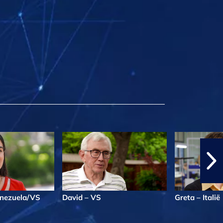
enezuela/VS
David – VS
Greta – Italië