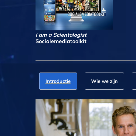
I am a Scientologist
Socialemediatoolkit
Introductie
Wie we zijn