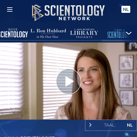
NL
Play
Video
TAAL:
NL