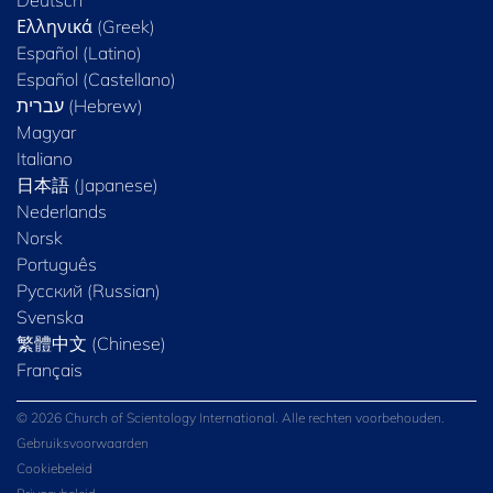
Ελληνικά (Greek)
Español (Latino)
Español (Castellano)
Magyar
Italiano
日本語 (Japanese)
Nederlands
Norsk
Português
Русский (Russian)
Svenska
繁體中文 (Chinese)
Français
© 2026 Church of Scientology International. Alle rechten voorbehouden.
Gebruiksvoorwaarden
Cookiebeleid