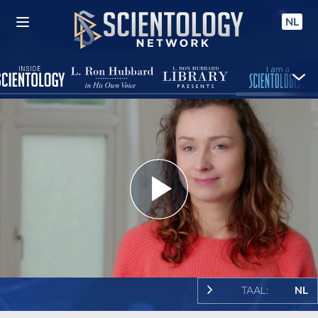
NL
Play
Video
TAAL:
NL