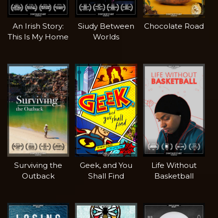
An Irish Story:
Siudy Between
Chocolate Road
This Is My Home
Worlds
Surviving the
Geek, and You
Life Without
Outback
Shall Find
Basketball