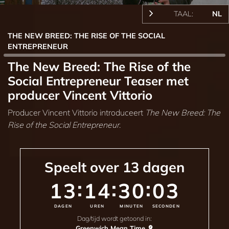
TAAL:
NL
THE NEW BREED: THE RISE OF THE SOCIAL
ENTREPRENEUR
The New Breed: The Rise of the
Social Entrepreneur Teaser met
producer Vincent Vittorio
Producer Vincent Vittorio introduceert
The New Breed: The
Rise of the Social Entrepreneur
.
Speelt over
13
dagen
:
:
:
13
14
30
00
DAGEN
UREN
MINUTEN
SECONDEN
Dag/tijd wordt getoond in:
Greenwich Mean Time