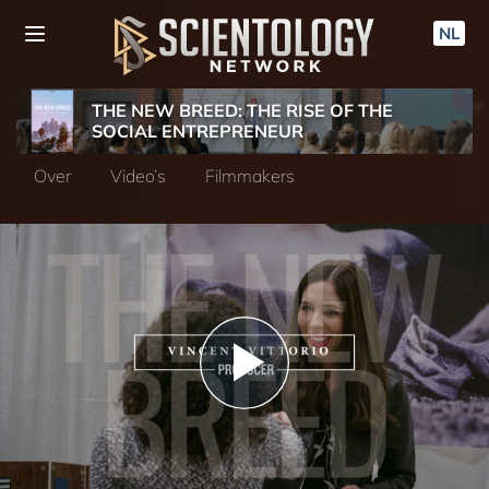
NL
THE NEW BREED: THE RISE OF THE
SOCIAL ENTREPRENEUR
Over
Video’s
Filmmakers
Play
Video