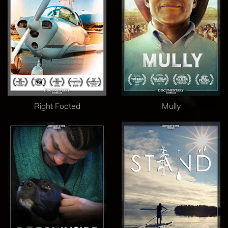
Right Footed
Mully