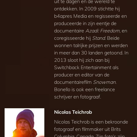
uit te dagen en de wereld te
ontdekken. In 2009 stichtte hij
b4apres Media en regisseerde en
produceerde in zijn eentje de
documentaire
Azadi: Freedom,
en
coregisseerde hij
Stand
. Beide
wonnen talrijke prijzen en werden
in meer dan 30 landen getoond. In
2013 sloot hij zich aan bij
Switchback Entertainment als
producer en editor van de
documentairefilm
Snowman
.
Bonello is ook een freelance
schrijver en fotograaf.
Nicolas Teichrob
Nicolas Teichrob is een bekroonde
fotograaf en filmmaker uit Brits
Columbia, Canada. Zijn foto’s zijn