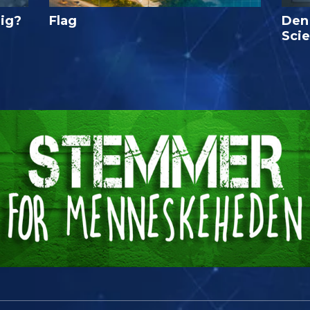
lig?
Flag
Den
Sci