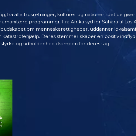
ing, fra alle trosretninger, kulturer og nationer, idet de giv
anitære programmer. Fra Afrika syd for Sahara til Los Ang
e budskabet om menneskerettigheder, uddanner lokalsamfu
katastrofehjælp. Deres stemmer skaber en positiv indflyde
styrke og udholdenhed i kampen for deres sag.