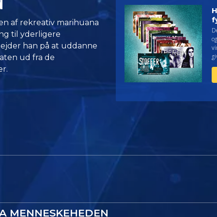
d
H
f
en af rekreativ marihuana
De
g til yderligere
og
bejder han på at uddanne
vi
gi
taten ud fra de
r.
RA MENNESKEHEDEN