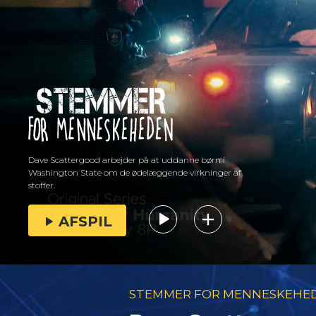
Dave Scattergood arbejder på at uddanne børn i
Washington State om de ødelæggende virkninger af
stoffer.
AFSPIL
STEMMER FOR MENNESKEHE