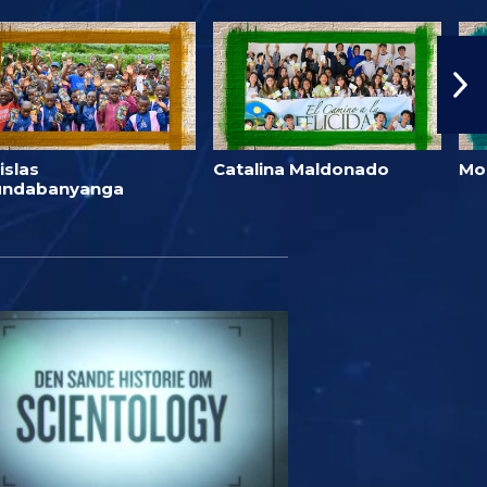
islas
Catalina Maldonado
Mo
undabanyanga