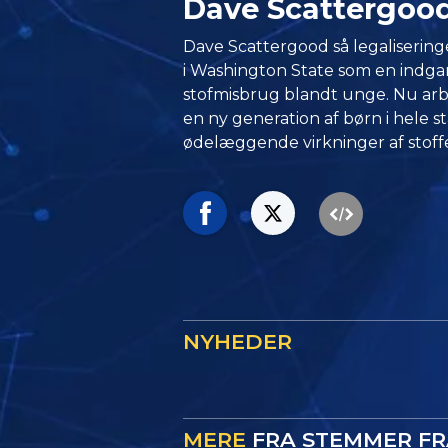
Dave Scattergoo
Dave Scattergood så legalisering
i Washington State som en indgan
stofmisbrug blandt unge. Nu ar
en ny generation af børn i hele s
ødelæggende virkninger af stoffe
NYHEDER
MERE
FRA STEMMER F