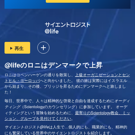
再生
@lifeのロニはデンマークで上昇
ロニはコペンハーゲンの通りを散策し、
上級オーガニゼーションとセン
トヒル・ヨーロッパ
へと向かいました。 彼の旅は実際にはイスラエル
から始まり、その後、ブリッジを昇るためにデンマークへと旅しまし
た！
毎日、世界中で、人々は精神的な啓発と自由を達成するために
オーディ
（Scientologyのカウンセリング）に参加しています。 オーデ
ティング
ィティングという冒険を始めるために、
最寄りのScientology教会、ミッ
ション、グループを見付けてください
。
は
人生で…個人的にも、
職業的にも、精神的
サイエントロジスト@life
にも繁栄している世界中のサイエントロジストを紹介します。