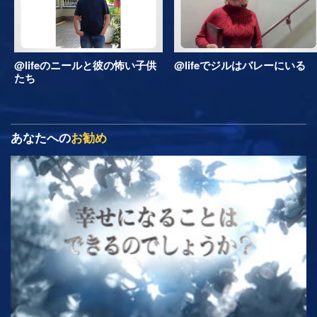
@lifeのニールと彼の怖い子供
@lifeでジルはバレーにいる
たち
あなたへの
お勧め