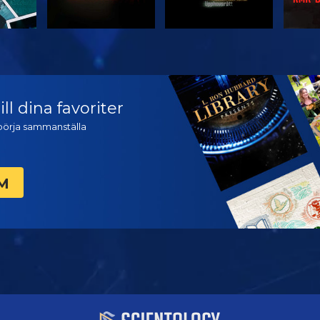
TITTA
TITTA
U
ll dina favoriter
t börja sammanställa
M