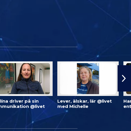
lína driver på sin
Lever, älskar, lär @livet
Har
munikation @livet
med Michelle
ent