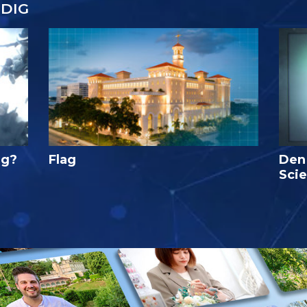
DIG
ig?
Flag
Den
Sci