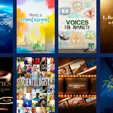
KA
UTFORSKA
UTFORSKA
U
N
SERIEN
SERIEN