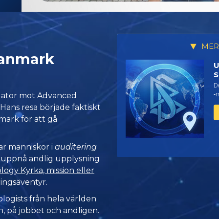
MER
 Danmark
U
S
De
‑m
gator mot
Advanced
. Hans resa började faktiskt
nmark för att gå
tar människor i
auditering
t uppnå andlig upplysning
logy Kyrka, mission eller
ringsäventyr.
ologists från hela världen
n,
på jobbet och andligen.