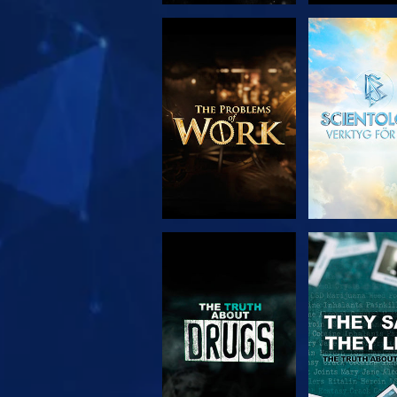
UTFORSKA
TITTA
SERIEN
TITTA
TITTA