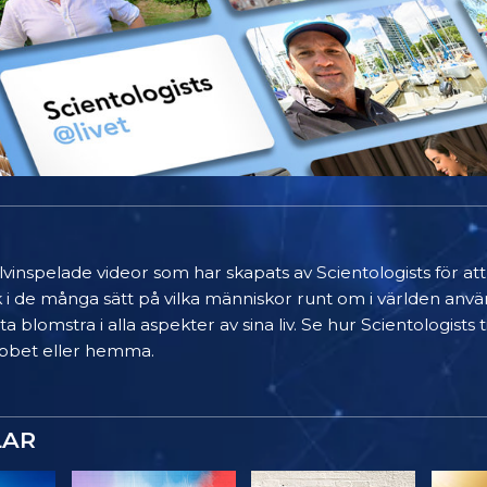
älvinspelade videor som har skapats av Scientologists för at
k i de många sätt på vilka människor runt om i världen anvä
a blomstra i alla aspekter av sina liv. Se hur Scientologists
 jobbet eller hemma.
LAR