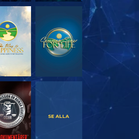
TFORSKA
TITTA
SERIEN
TITTA
TITTA
SE ALLA