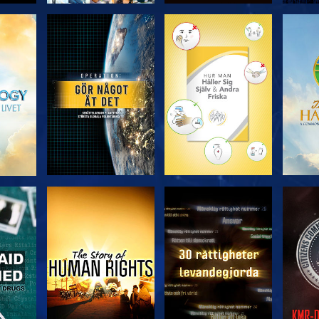
UTFORSKA
UTFORSKA
U
SERIEN
SERIEN
TITTA
TITTA