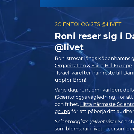
SCIENTOLOGISTS @LIVET
Roni reser sig i
@livet
Roni strosar längs Köpenhamns 
Organization & Saint Hill Europe
i Israel, varefter han reste till Da
uppför Bron!
Varje dag, runt om i världen, del
(Scientologys vägledning) för at
och frihet.
Hitta närmaste Sciento
grupp
för att påbörja ditt audite
Scientologists @livet
visar Scient
som blomstrar
i livet – personlige