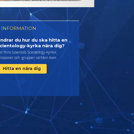
 INFORMATION
ndrar du hur du ska hitta en
cientology-kyrka nära dig?
t finns tusentals Scientology-kyrkor,
issioner och ‑grupper världen över.
Hitta en nära dig