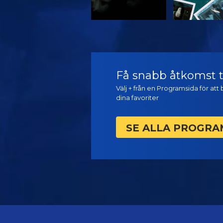
TITTA
TITTA
Få snabb åtkomst ti
Välj + från en Programsida för at
dina favoriter
SE ALLA PROGRA