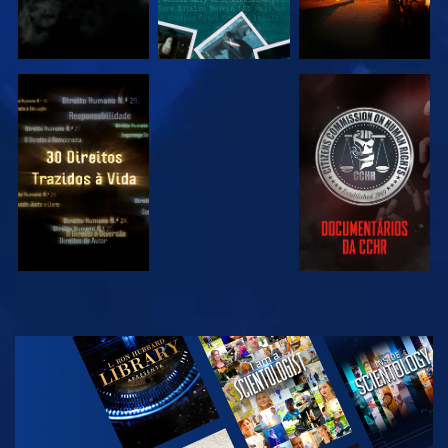
VER
VER
VER
VER
EXPLORAR A
SÉRIE