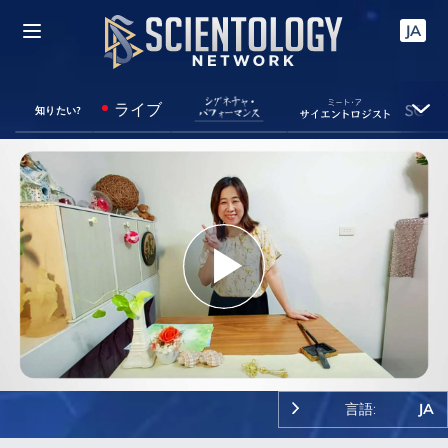
JA
ライブ
知りたい?
Play
Video
言語:
JA