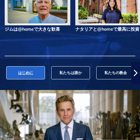
ジムは@homeで大きな歓喜
ナタリアと@homeで最高に投資
はじめに
私たちは誰か
私たちの教会