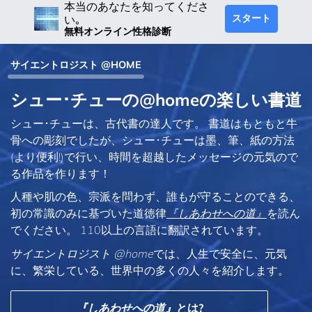
本当のあなたを知ってくださ
スタート
い｡
無料オンライン性格診断
サイエントロジスト @HOME
シュー･チューの@homeの楽しい書道
シュー･チューは、古代書の達人です。 書道はもともと牛
骨への彫刻でしたが、シュー･チューは墨、筆、紙の方法
(より便利!)で行い、時間を超越したメッセージの元気ので
る作品を作ります！
人種や肌の色、宗派を問わず、誰もが守ることのできる、
初の常識のみに基づいた道徳律
『しあわせへの道』
を読ん
でください。 110以上の言語に翻訳されています。
サイエントロジスト @home
では、人生で安全に、元気
に、繁栄している、世界中の多くの人々を紹介します。
『しあわせへの道』
とは?