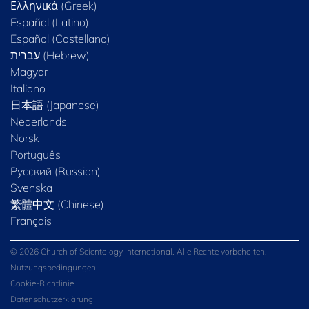
Ελληνικά (Greek)
Español (Latino)
Español (Castellano)
Magyar
Italiano
日本語 (Japanese)
Nederlands
Norsk
Português
Русский (Russian)
Svenska
繁體中文 (Chinese)
Français
© 2026 Church of Scientology International. Alle Rechte vorbehalten.
Nutzungsbedingungen
Cookie-Richtlinie
Datenschutzerklärung