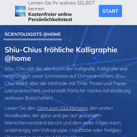
Lernen Sie Ihr wahres SELBST
kennen
START
Kostenfreier online
Persönlichkeitstest
SCIENTOLOGISTS @HOME
Shiu-Chius fröhliche Kalligraphie
@home
Shiu-Chiu übt die alte Kunst der Kalligrafie. Kalligrafie war
ursprünglich zwar Schnitzerei auf Ochsenknochen, Shiu-
Chiu wählt aber die Methode mit Tinte, Pinsel und Papier
(viel praktischer!) und erstellt fröhliche Werke mit eindeutig
zeitlosen Botschaften!
Lesen Sie den
Weg zum Glücklichsein
, den ersten
Moralkodex, der ganz und gar auf gesundem
Menschenverstand beruht und dem jeder folgen kann,
unabhängig von Volksgruppe, Hautfarbe oder Religion.