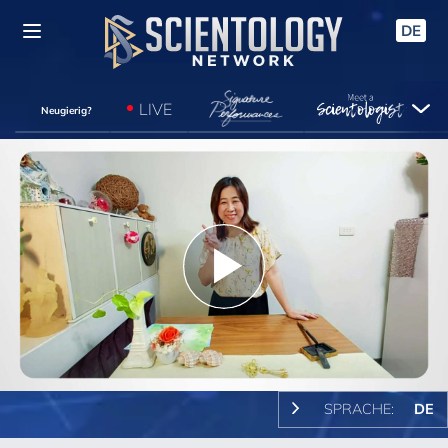
DE
LIVE
Neugierig?
Play
Video
SPRACHE:
DE